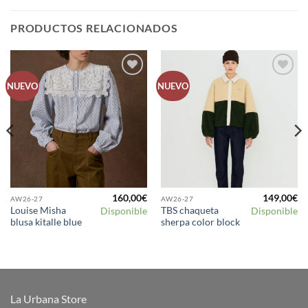
PRODUCTOS RELACIONADOS
Añadir
Añadir
NUEVO
NUEVO
a la
a la
lista de
lista de
deseos
deseos
160,00
€
149,00
€
AW26-27
AW26-27
Louise Misha
TBS chaqueta
Disponible
Disponible
blusa kitalle blue
sherpa color block
La Urbana Store