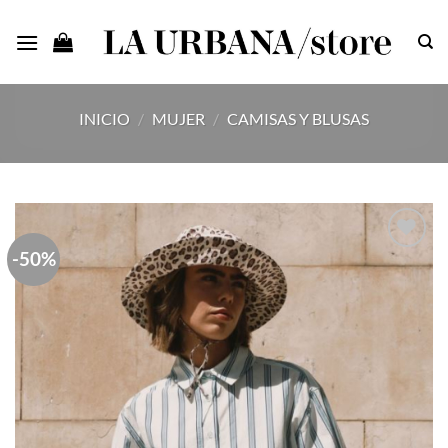
Saltar
al
contenido
INICIO
/
MUJER
/
CAMISAS Y BLUSAS
-50%
Añadir
a la
lista
de
deseos