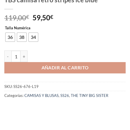
El
El
119,00
59,50
€
€
precio
precio
Talla Numérica
original
actual
era:
es:
36
38
34
119,00€.
59,50€.
TBS camisa retro stripes ice blue cantidad
AÑADIR AL CARRITO
SKU:
SS26-676-L19
Categorías:
CAMISAS Y BLUSAS
,
SS26
,
THE TINY BIG SISTER