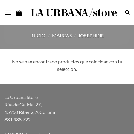
Saltar
al
contenido
INICIO
/
MARCAS
/
JOSEPHINE
No se han encontrado productos que coincidan con tu
selección.
La Urbana Store
Rúa de Galicia, 27,
15960 Ribeira, A Coruña
881 988 722