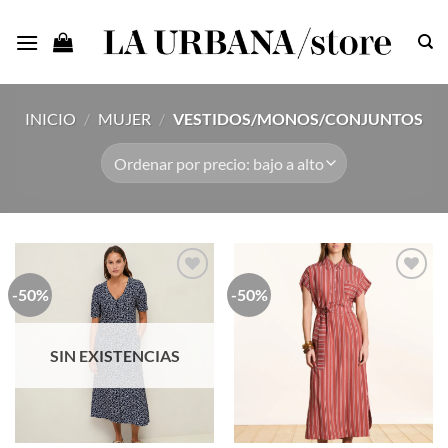
Saltar
al
contenido
INICIO
/
MUJER
/
VESTIDOS/MONOS/CONJUNTOS
-50%
-50%
Añadir
Añadir
a la
a la
lista de
lista de
deseos
deseos
SIN EXISTENCIAS