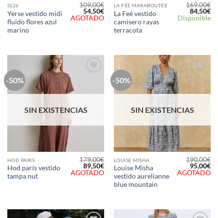
109,00
€
169,00
€
SS26
LA FÉE MARABOUTÉE
El
El
El
El
54,50
€
84,50
€
Yerse vestido midi
La Feé vestido
precio
precio
precio
pr
AGOTADO
Disponible
fluido flores azul
camisero rayas
original
actual
original
ac
era:
es:
era:
es
marino
terracota
109,00€.
54,50€.
169,00€.
84
-50%
-50%
Añadir
Añadir
a la
a la
lista de
lista de
deseos
deseos
SIN EXISTENCIAS
SIN EXISTENCIAS
179,00
€
190,00
€
HOD PARIS
LOUISE MISHA
El
El
El
El
89,50
€
95,00
€
Hod parís vestido
Louise Misha
precio
precio
precio
pr
AGOTADO
AGOTADO
tampa nut
vestido aurelianne
original
actual
original
ac
era:
es:
era:
es
blue mountain
179,00€.
89,50€.
190,00€.
95