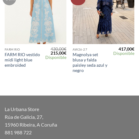
a la
a la
lista de
lista de
deseos
deseos
430,00
€
417,00
€
FARM RIO
AW26-27
El
El
215,00
€
Disponible
FARM RIO vestido
Magnolya set
precio
precio
Disponible
midi light blue
blusa y falda
original
actual
era:
es:
embroided
paisley seda azul y
430,00€.
215,00€.
negro
La Urbana Store
Rúa de Galicia, 27,
15960 Ribeira, A Coruña
881 988 722