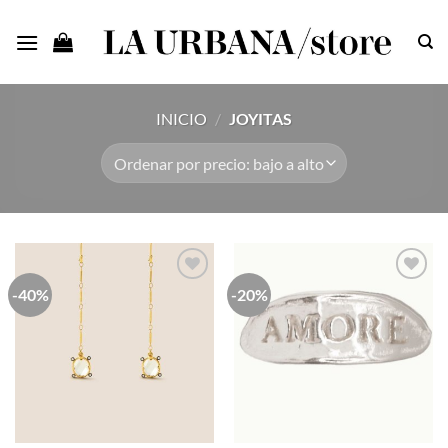
Saltar
al
contenido
INICIO
/
JOYITAS
-40%
-20%
Añadir
Añadir
a la
a la
lista de
lista de
deseos
deseos