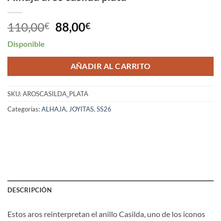
El
El
110,00
88,00
€
€
precio
precio
Disponible
original
actual
era:
es:
AÑADIR AL CARRITO
110,00€.
88,00€.
SKU:
AROSCASILDA_PLATA
Categorías:
ALHAJA
,
JOYITAS
,
SS26
DESCRIPCIÓN
Estos aros reinterpretan el anillo Casilda, uno de los iconos