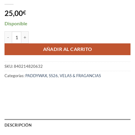
25,00
€
Disponible
Paddywax Vela Bistro tomate cantidad
AÑADIR AL CARRITO
SKU:
840214820632
Categorías:
PADDYWAX
,
SS26
,
VELAS & FRAGANCIAS
DESCRIPCIÓN