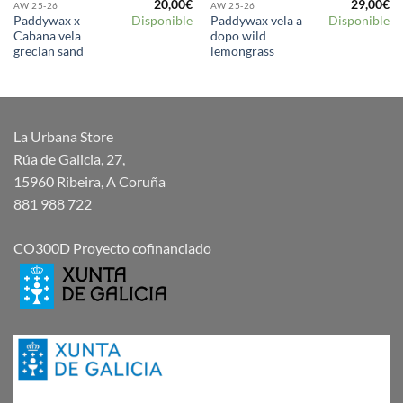
20,00
€
29,00
€
AW 25-26
AW 25-26
Paddywax x
Paddywax vela a
Disponible
Disponible
Cabana vela
dopo wild
grecian sand
lemongrass
La Urbana Store
Rúa de Galicia, 27,
15960 Ribeira, A Coruña
881 988 722
CO300D Proyecto cofinanciado