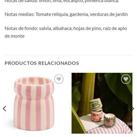
Notas de salida: limón, lima, eucalipto, pimienta blanca.
Notas medias: Tomate reliquia, gardenia, verduras de jardín
Notas de fondo: salvia, albahaca, hojas de pino, raíz de apio
de monte
PRODUCTOS RELACIONADOS
Añadir
Añadir
a la
a la
lista de
lista de
deseos
deseos