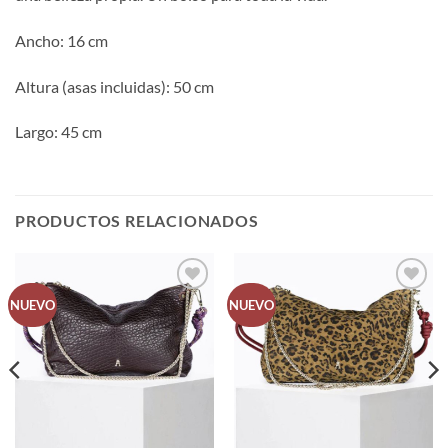
Ancho: 16 cm
Altura (asas incluidas): 50 cm
Largo: 45 cm
PRODUCTOS RELACIONADOS
Añadir
Añadir
NUEVO
NUEVO
a la
a la
lista de
lista de
deseos
deseos