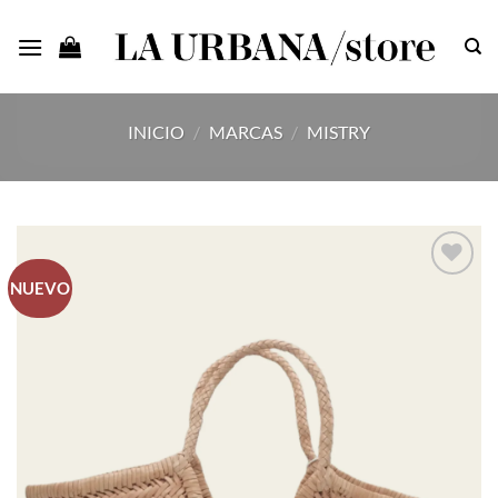
Saltar
al
contenido
INICIO
/
MARCAS
/
MISTRY
NUEVO
Añadir
a la
lista
de
deseos