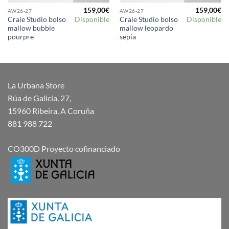
159,00
€
159,00
€
AW26-27
AW26-27
Craie Studio bolso
Craie Studio bolso
Disponible
Disponible
mallow bubble
mallow leopardo
pourpre
sepia
La Urbana Store
Rúa de Galicia, 27,
15960 Ribeira, A Coruña
881 988 722
CO300D Proyecto cofinanciado