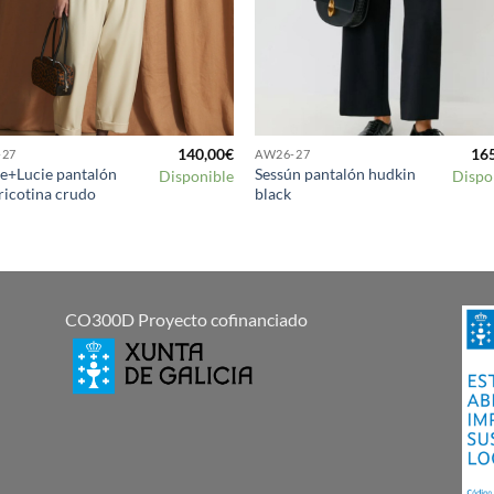
140,00
€
16
-27
AW26-27
e+Lucie pantalón
Sessún pantalón hudkin
Disponible
Dispo
ricotina crudo
black
CO300D Proyecto cofinanciado