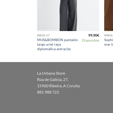
150,00
€
99,90
€
AW26-27
AW26
hnny o
MUS&BOMBON pantalón
Sophi
Disponible
Disponible
largo uriel raya
mar t
diplomática antracita
La Urbana Store
Rúa de Galicia, 27,
15960 Ribeira, A Coruña
881 988 722