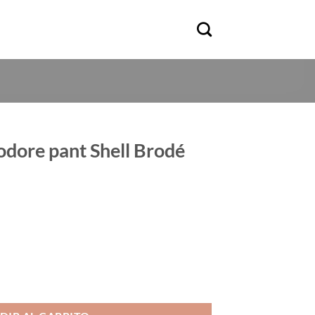
odore pant Shell Brodé
cio
ual
98€.
 Brodé cantidad