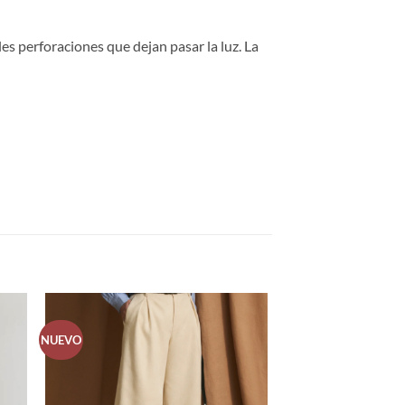
les perforaciones que dejan pasar la luz. La
NUEVO
dir
Añadir
la
a la
a de
lista de
eos
deseos