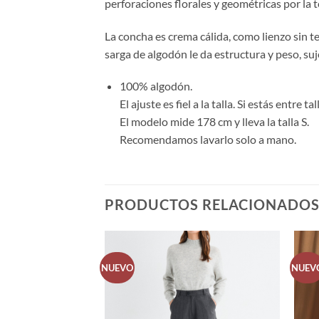
perforaciones florales y geométricas por la t
La concha es crema cálida, como lienzo sin teñ
sarga de algodón le da estructura y peso, suj
100% algodón.
El ajuste es fiel a la talla. Si estás entre
El modelo mide 178 cm y lleva la talla S.
Recomendamos lavarlo solo a mano.
PRODUCTOS RELACIONADO
NUEVO
NUEV
Añadir
Añadir
a la
a la
lista de
lista de
deseos
deseos