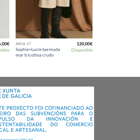
5,00
€
120,00
€
AW26-27
Sophie+Lucie bermuda
nible
Disponible
mar tricotina crudo