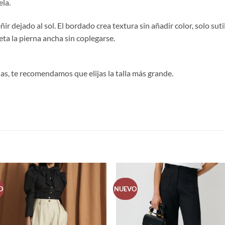
ela.
ir dejado al sol. El bordado crea textura sin añadir color, solo suti
eta la pierna ancha sin coplegarse.
 tallas, te recomendamos que elijas la talla más grande.
S
O
NUEVO
Añadir
Aña
a la
a 
lista de
list
deseos
des