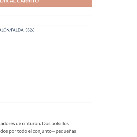
DIR AL CARRITO
ALÓN/FALDA
,
SS26
adores de cinturón. Dos bolsillos
ordados por todo el conjunto—pequeñas