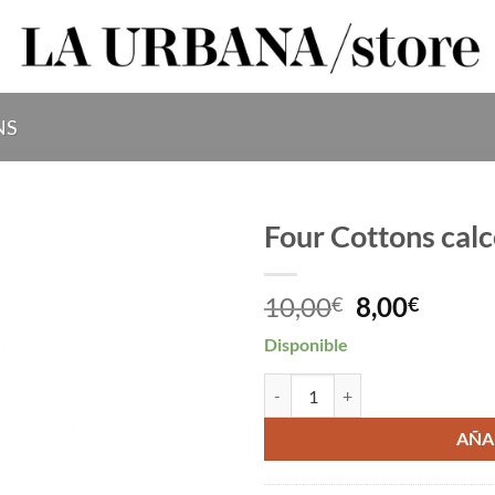
NS
Four Cottons calc
Añadir
El
El
10,00
8,00
a la
€
€
lista
precio
precio
de
Disponible
original
actual
deseos
era:
es:
Four Cottons calcetín purpurina 
10,00€.
8,00€.
AÑA