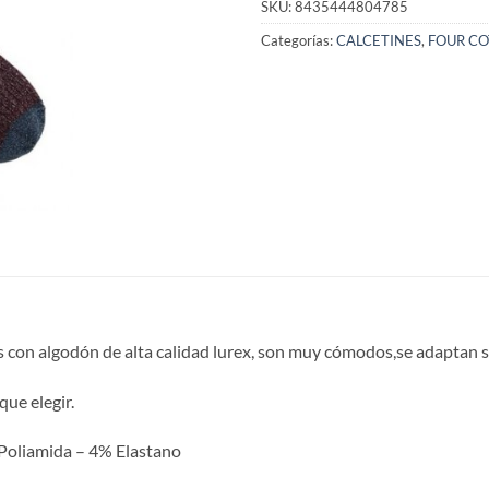
SKU:
8435444804785
Categorías:
CALCETINES
,
FOUR C
os con algodón de alta calidad lurex, son muy cómodos,se adaptan si
que elegir.
Poliamida – 4% Elastano