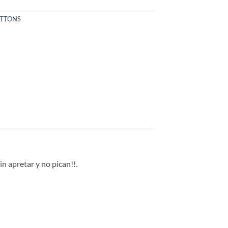
OTTONS
n apretar y no pican!!.