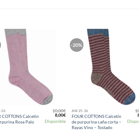
S
-20%
Añadir
Aña
a la
a 
lista de
list
deseos
des
10,00
€
1
-26
AW 25-26
El
El
E
8,00
€
 COTTONS Calcetín
FOUR COTTONS Calcetín
precio
precio
Disponible
Dispo
rpurina Rosa Palo
de purpurina caña corta –
original
actual
o
Rayas Vino – Tostado
era:
es:
e
10,00€.
8,00€.