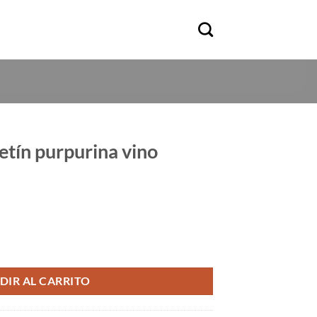
etín purpurina vino
vino cantidad
DIR AL CARRITO